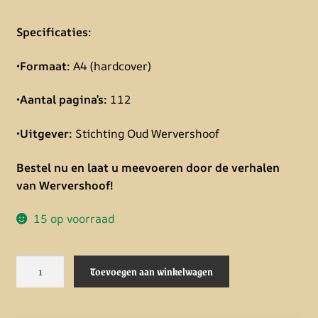
Specificaties:
•
Formaat:
A4 (hardcover)
•
Aantal pagina’s:
112
•
Uitgever:
Stichting Oud Wervershoof
Bestel nu en laat u meevoeren door de verhalen
van Wervershoof!
15 op voorraad
Skriemer
A
Toevoegen aan winkelwagen
nr.
l
24
t
aantal
e