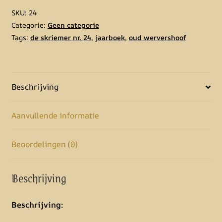
r
SKU:
24
n
Categorie:
Geen categorie
a
Tags:
de skriemer nr. 24
,
jaarboek
,
oud wervershoof
t
i
v
e
Beschrijving
:
Aanvullende informatie
Beoordelingen (0)
Beschrijving
Beschrijving: