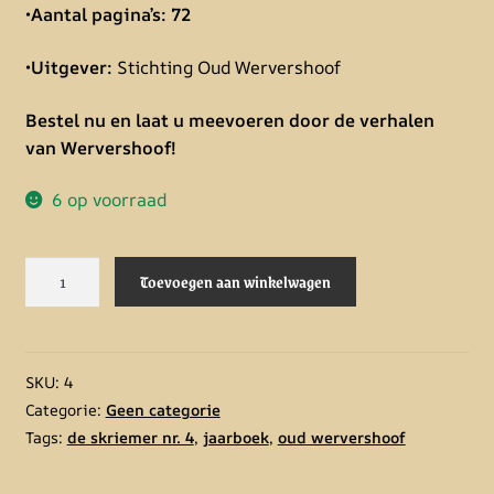
•
Aantal pagina’s: 72
•
Uitgever:
Stichting Oud Wervershoof
Bestel nu en laat u meevoeren door de verhalen
van Wervershoof!
6 op voorraad
Skriemer
A
Toevoegen aan winkelwagen
nr.
l
04
t
aantal
e
r
SKU:
4
n
Categorie:
Geen categorie
a
Tags:
de skriemer nr. 4
,
jaarboek
,
oud wervershoof
t
i